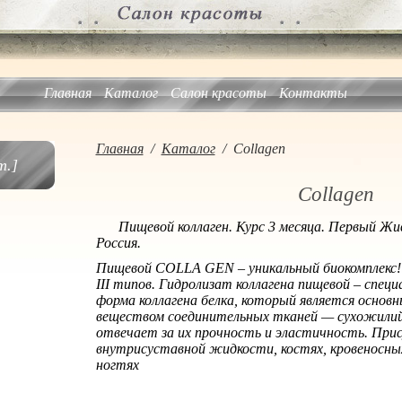
Главная
Каталог
Салон красоты
Контакты
Главная
/
Каталог
/
Collagen
.]
Collagen
Пищевой коллаген. Курс 3 месяца. Первый Жив
Россия.
Пищевой COLLA GEN – уникальный биокомплекс! С
III типов. Гидролизат коллагена пищевой – специ
форма коллагена белка, который является осно
веществом соединительных тканей — сухожилий,
отвечает за их прочность и эластичность. При
внутрисуставной жидкости, костях, кровеносных 
ногтях