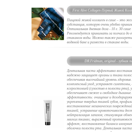
First Alive Collagen-Первый Живой Колл
Пищевой живой коллаген в саше – это же
субстанция, которую очень удобно прини
Оптимальная дневная доза - 10 г. 30 саше -
Рекомендуется принимать за полчаса до е
стаканом воды. Можно также разогреть
водяной бане и развести в стакане воды.
DR.Fridman, original - зубная 
Дентальная паста эффективно восстанав
надежно защищает органы и ткани полос
обеспечивая высочайший уровень здоровья
комплексный уход, устраняет симптомы, 
ксеростомией (сухостью в полости рта), 
обеспечивает свежее и свободное дыхание
эффективность: очищение и дезодорирующ
укрепление твердых тканей зубов, профил
восстановление механических повреждени
тканей; устранение кровоточивости десе
нейтрализация запахов; стимуляция обмен
мягких тканях; выраженный противовосп
эффект; восстановление баланса иммуни
оболочки полости рта. Дентальная паста 