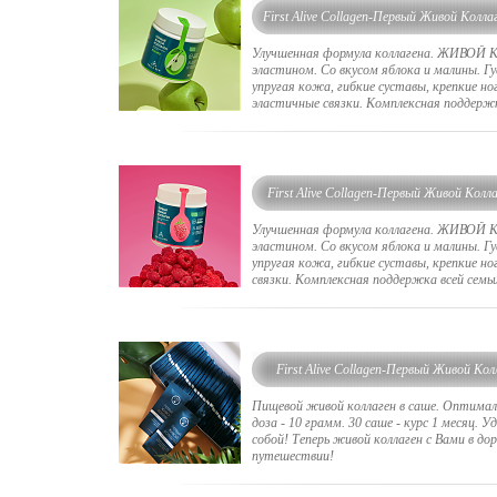
First Alive Collagen-Первый Живой Колла
яблока
Улучшенная формула коллагена. ЖИВОЙ
эластином. Со вкусом яблока и малины. Г
упругая кожа, гибкие суставы, крепкие но
эластичные связки. Комплексная поддержк
First Alive Collagen-Первый Живой Колла
малины
Улучшенная формула коллагена. ЖИВОЙ
эластином. Со вкусом яблока и малины. Г
упругая кожа, гибкие суставы, крепкие н
связки. Комплексная поддержка всей семь
First Alive Collagen-Первый Живой Кол
Пищевой живой коллаген в саше. Оптимал
доза - 10 грамм. 30 саше - курс 1 месяц. У
собой! Теперь живой коллаген с Вами в дор
путешествии!