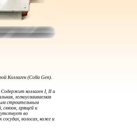
ой Коллаген (Colla Gen).
одержит коллаген I, II и
альная, легкоусваиваемая
вным строительным
 связок, хрящей и
сутствует во
сосудах, волосах, коже и