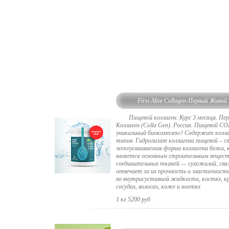
First Alive Collagen-Первый Живой
Пищевой коллаген. Курс 3 месяца. Пе
Коллаген (Colla Gen). Россия. Пищевой C
уникальный биокомплекс! Содержит коллаген
типов. Гидролизат коллагена пищевой – сп
легкоусваиваемая форма коллагена белка,
является основным строительным вещес
соединительных тканей — сухожилий, связ
отвечает за их прочность и эластичност
во внутрисуставной жидкости, костях, к
сосудах, волосах, коже и ногтях
1 кг 5200 руб