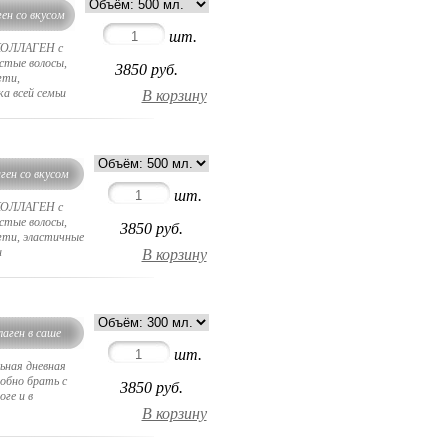
ген со вкусом
шт.
 КОЛЛАГЕН с
устые волосы,
3850
руб.
гти,
а всей семьи
ген со вкусом
шт.
 КОЛЛАГЕН с
устые волосы,
3850
руб.
огти, эластичные
и
лаген в саше
шт.
ьная дневная
добно брать с
3850
руб.
оге и в