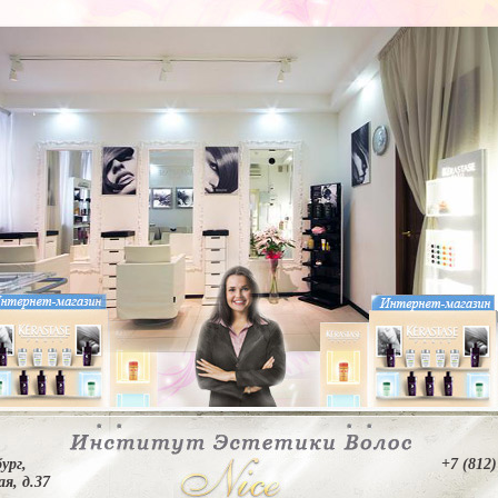
ург,
+7 (812)
я, д.37