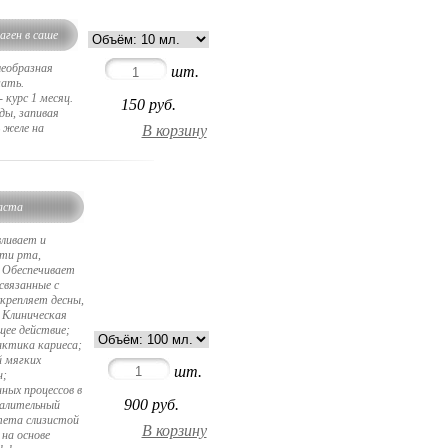
аген в саше
леобразная
шт.
мать.
 курс 1 месяц.
150
руб.
ды, запивая
 желе на
паста
ливает и
ти рта,
. Обеспечивает
связанные с
укрепляет десны,
. Клиническая
ее действие;
актика кариеса;
й мягких
шт.
н;
ных процессов в
900
руб.
алительный
тета слизистой
на основе