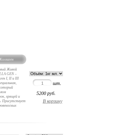
 Коллаген
рвый Живой
OLLA GEN –
 I, II и III
шт.
ециальная,
 который
твом
5200
руб.
ок, хрящей и
ь. Присутствует
ровеносных