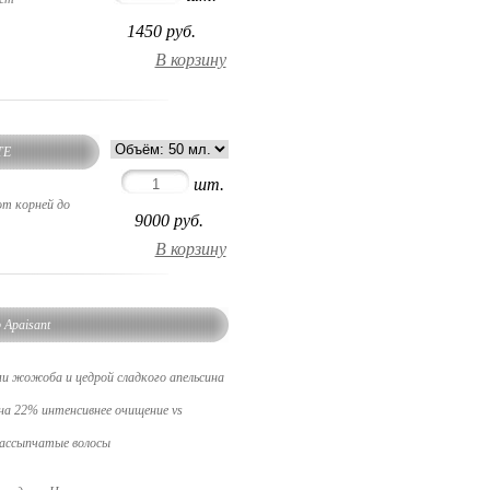
1450
руб.
TE
шт.
от корней до
9000
руб.
 Apaisant
и жожоба и цедрой сладкого апельсина
на 22% интенсивнее очищение vs
рассыпчатые волосы