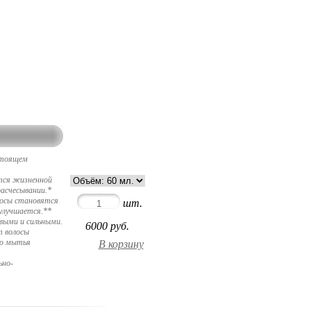
астоящем
ются жизненной
асчесывании.*
лосы становятся
шт.
 улучшается.**
выми и сильными.
6000
руб.
т волосы
го мытья
ьно-