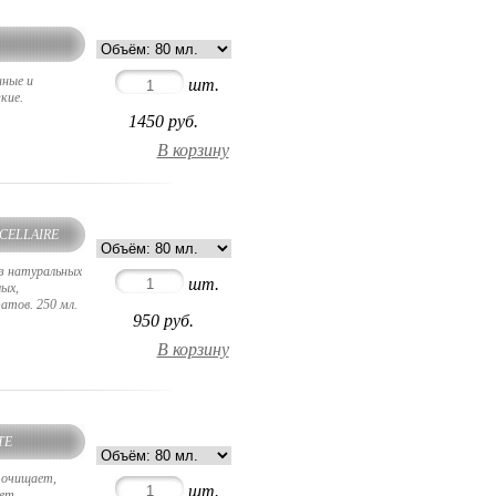
ные и
шт.
кие.
1450
руб.
ICELLAIRE
з натуральных
шт.
ых,
атов. 250 мл.
950
руб.
TE
о очищает,
шт.
ает