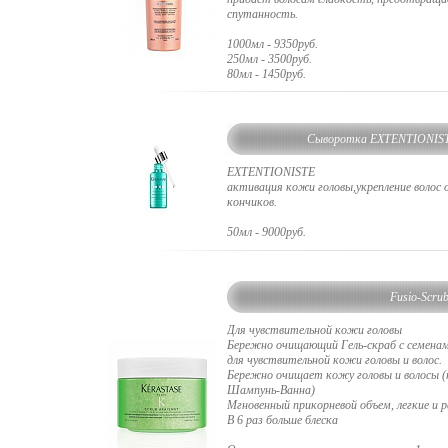
спутанность.
1000мл - 9350руб.
250мл - 3500руб.
80мл - 1450руб.
Cыворотка EXTENTIONIS
EXTENTIONISTE
активация кожи головы,укрепление волос 
кончиков.
50мл - 9000руб.
Fusio-Scrub
Для чувствительной кожи головы
Бережно очищающий Гель-скраб с семенам
для чувствительной кожи головы и волос.
Бережно очищает кожу головы и волосы (
Шампунь-Ванна)
Мгновенный прикорневой объем, легкие и 
В 6 раз больше блеска