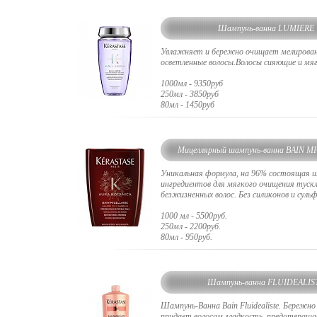
Шампунь-ванна LUMIERE
Увлажняет и бережно очищает мелирован
осветленные волосы.Волосы сияющие и мяг
1000мл - 9350руб
250мл - 3850руб
80мл - 1450руб
Мицеллярный шампунь-ванна BAIN M
Уникальная формула, на 96% состоящая и
ингредиентов для мягкого очищения тускл
безжизненных волос. Без силиконов и сульф
1000 мл - 5500руб.
250мл - 2200руб.
80мл - 950руб.
Шампунь-ванна FLUIDEALIS
Шампунь-Ванна Bain Fluidealiste. Бережн
придает волосам гладкость, предотвращ