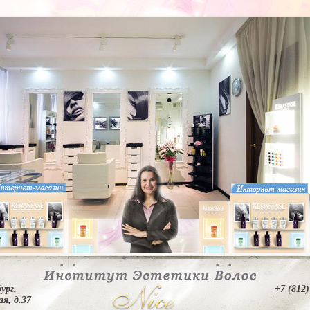
ург,
+7 (812)
я, д.37