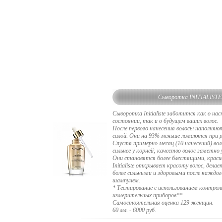
Сыворотка INITIALISTE
Сыворотка Initialiste заботится как о н
состоянии, так и о будущем ваших волос.
После первого нанесения волосы наполня
силой. Они на 93% меньше ломаются при р
Спустя примерно месяц (10 нанесений) во
сильнее у корней; качество волос заметно
Они становятся более блестящими, краси
Initialiste открывает красоту волос, делае
более сильными и здоровыми после каждо
шампунем.
* Тестирование с использованием контрол
измерительных приборов**
Самостоятельная оценка 129 женщин.
60 мл. - 6000 руб.