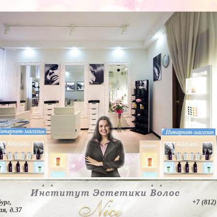
ург,
+7 (812)
я, д.37