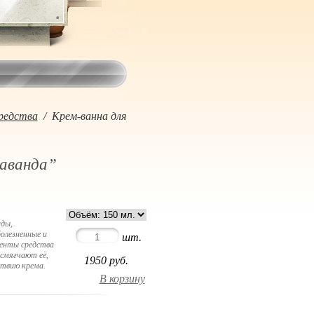
редства
/
Крем-ванна для
Лаванда”
нды,
олезненные и
шт.
иенты средства
смягчают её,
1950
руб.
ствию крема.