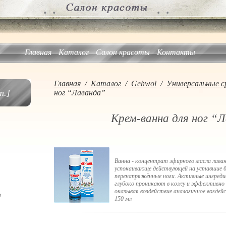
Главная
Каталог
Салон красоты
Контакты
Главная
/
Каталог
/
Gehwol
/
Универсальные с
.]
ног “Лаванда”
Крем-ванна для ног “
Ванна - концентрат эфирного масла лава
успокаивающе действующей на уставшие б
перенапряжённые ноги. Активные ингред
глубоко проникают в кожу и эффективно 
оказывая воздействие аналогичное воздей
а
150 мл