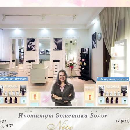
ург,
+7 (812)
я, д.37