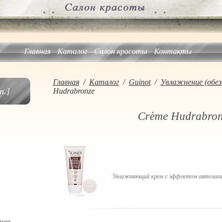
Главная
Каталог
Салон красоты
Контакты
Главная
/
Каталог
/
Guinot
/
Увлажнение (обе
.]
Hudrabronze
Crème Hudrabron
Увлажняющий крем с эффектом автозага
ная