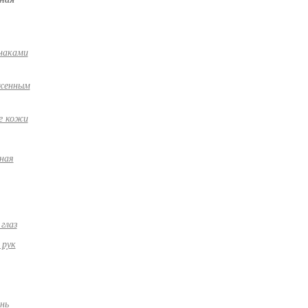
наками
иженным
е кожи
ная
глаз
 рук
нь