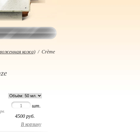
звоженная кожа)
/
Crème
ze
шт.
ра.
4500
руб.