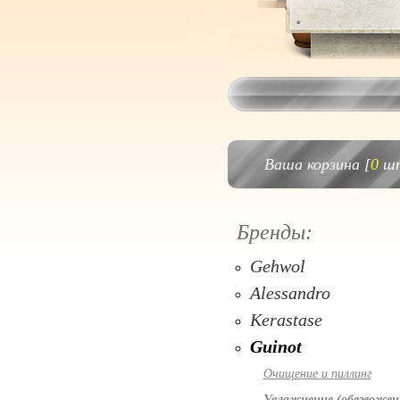
Ваша корзина [
0
шт
Бренды:
Gehwol
Alessandro
Kerastase
Guinot
Очищение и пиллинг
Увлажнение (обезвожен