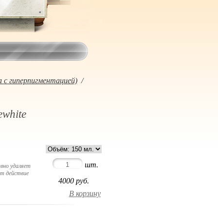
 с гиперпигментацией)
/
ewhite
шт.
вно удаляет
ет действие
4000
руб.