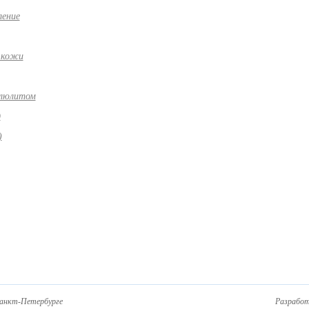
ление
е кожи
ллюлитом
д
)
Санкт-Петербурге
Разработ