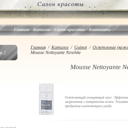
Главная
Каталог
Салон красоты
Контакты
Главная
/
Каталог
/
Guinot
/
Осветление (кожа
.]
Mousse Nettoyante Newhite
Mousse Nettoyante N
Осветляющий очищающий мусс. Эффекти
загрязнения с поверхности кожи. Усилива
продуктов осветляющего ухода.
ая кожа)