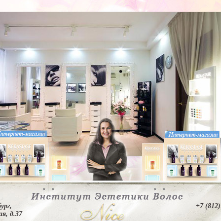
ург,
+7 (812)
я, д.37