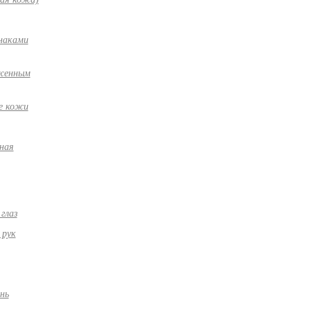
наками
иженным
е кожи
ная
глаз
 рук
нь