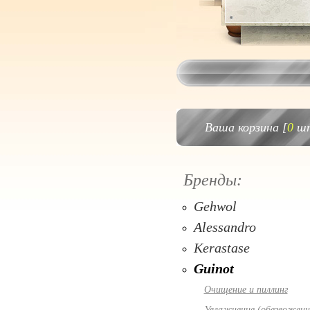
Ваша корзина [
0
шт
Бренды:
Gehwol
Alessandro
Kerastase
Guinot
Очищение и пиллинг
Увлажнение (обезвоженн