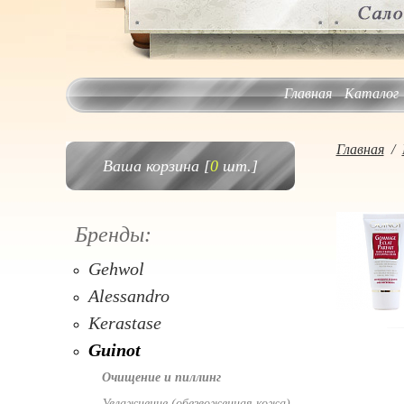
Главная
Каталог
Главная
/
Ваша корзина [
0
шт.]
Бренды:
Gehwol
Alessandro
Kerastase
Guinot
Очищение и пиллинг
Увлажнение (обезвоженная кожа)