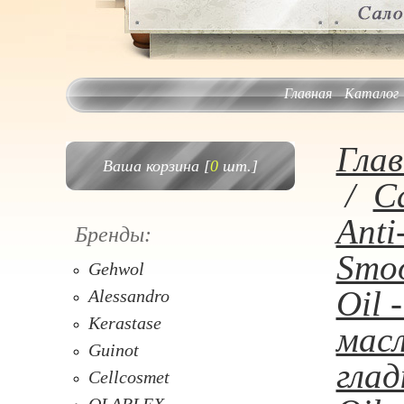
Главная
Каталог
Глав
Ваша корзина [
0
шт.]
/
C
Anti
Бренды:
Smoo
Gehwol
Oil 
Alessandro
Kerastase
масл
Guinot
глад
Cellcosmet