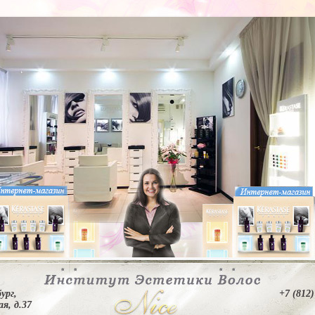
ург,
+7 (812)
я, д.37