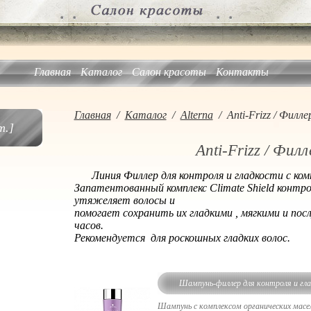
Главная
Каталог
Салон красоты
Контакты
Главная
/
Каталог
/
Alterna
/
Anti-Frizz / Филле
.]
Anti-Frizz / Филл
Линия Филлер для контроля и гладкости с ком
Запатентованный комплекс Climate Shield контрол
утяжеляет волосы и
помогает сохранить их гладкими , мягкими и по
часов.
Рекомендуется для роскошных гладких волос.
Шампунь-филлер для контроля и гла
комплексом органических мас
Шампунь с комплексом органических масе