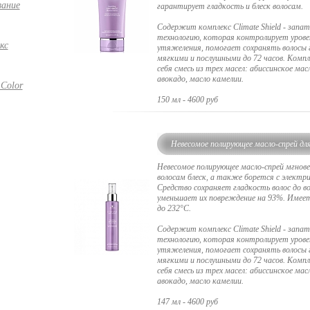
вание
гарантирует гладкость и блеск волосам.
Содержит комплекс Climate Shield - запа
технологию, которая контролирует уровен
кс
утяжеления, помогает сохранять волосы 
мягкими и послушными до 72 часов. Компл
себя смесь из трех масел: абиссинское мас
авокадо, масло камелии.
 Color
150 мл - 4600 руб
Невесомое полирующее масло-спрей дл
гладкости
Невесомое полирующее масло-спрей мгнов
волосам блеск, а также борется с электри
Средство сохраняет гладкость волос до во
уменьшает их повреждение на 93%. Име
до 232°C.
Содержит комплекс Climate Shield - запа
технологию, которая контролирует уровен
утяжеления, помогает сохранять волосы 
мягкими и послушными до 72 часов. Компл
себя смесь из трех масел: абиссинское мас
авокадо, масло камелии.
147 мл - 4600 руб