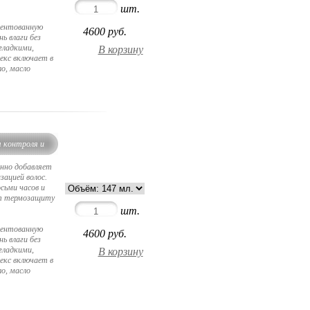
шт.
тентованную
4600
руб.
ь влаги без
гладкими,
екс включает в
ло, масло
я контроля и
енно добавляет
зацией волос.
сьми часов и
ет термозащиту
шт.
тентованную
4600
руб.
ь влаги без
гладкими,
екс включает в
ло, масло