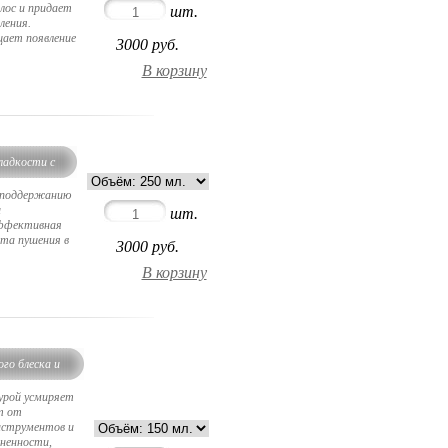
лос и придает
шт.
ления.
ает появление
3000
руб.
ладкости с
ел
 поддержанию
и
шт.
эффективная
та пушения в
3000
руб.
го блеска и
урой усмиряет
т от
нструментов и
ненности,