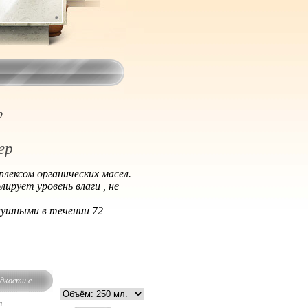
р
ер
плексом органических масел.
ирует уровень влаги , не
слушными в течении 72
дкости с
ел
л