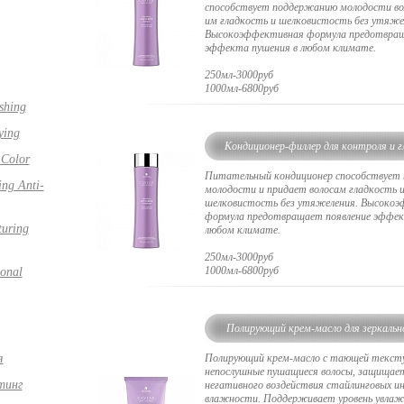
способствует поддержанию молодости во
им гладкость и шелковистость без утяже
Высокоэффективная формула предотвращ
эффекта пушения в любом климате.
250мл-3000руб
1000мл-6800руб
shing
ying
Кондиционер-филлер для контроля и г
 Color
комплексом органических мас
Питательный кондиционер способствует
ng Anti-
молодости и придает волосам гладкость 
шелковистость без утяжеления. Высоко
формула предотвращает появление эффек
turing
любом климате.
250мл-3000руб
1000мл-6800руб
ional
Полирующий крем-масло для зеркально
гладкости
я
Полирующий крем-масло с тающей текст
непослушные пушащиеся волосы, защищае
тинг
негативного воздействия стайлинговых и
влажности. Поддерживает уровень увлаж